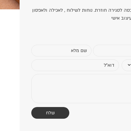
 1000 מ”ל ו750 מ”ל עם מכסה לסגירה חוזרת. נוחות לשילוח , לאכילה ולאפסון
יצוב אישי