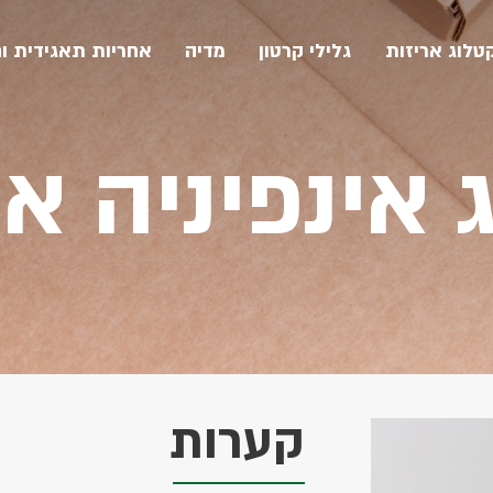
טלוג אריזות
גלילי קרטון
מדיה
אחריות תאגידית ו
הצעת מחיר
ומיחזור קרטון
אינפיניה אריזות
איסוף ומיחזור נייר
אינפיניה מיחזור
 אינפיניה אר
גריסה והשמדת מסמכים
יה והנצלת חומרים
ון
ניירות כתיבה והדפסה
הזמנת שירות
ומיחזור פלסטיק
קערות