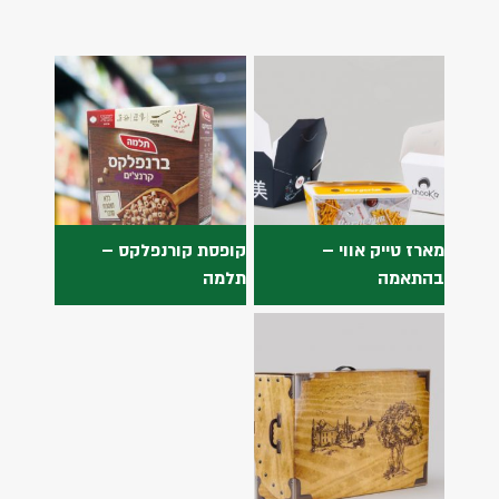
מארז טייק אווי –
קופסת קורנפלקס –
בהתאמה
תלמה